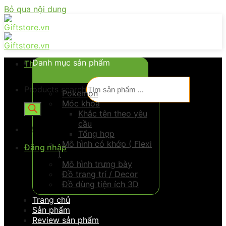
Bỏ qua nội dung
Danh mục sản phẩm
Thực đơn
Products search
Pokemon
Móc khóa
Khắc tên theo yêu
cầu
Đăng nhập
Tổng hợp
Mô hình có khớp ( Flexi
Đăng nhập
)
Mô hình trưng bày
Đồ trang trí / Decor
Đồ dùng tiện ích 3D
Trang chủ
Sản phẩm
Review sản phẩm