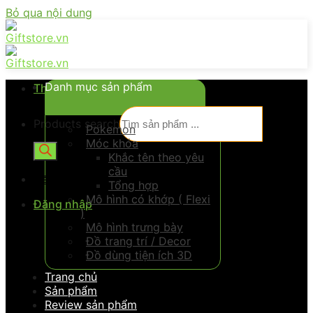
Bỏ qua nội dung
Danh mục sản phẩm
Thực đơn
Products search
Pokemon
Móc khóa
Khắc tên theo yêu
cầu
Đăng nhập
Tổng hợp
Mô hình có khớp ( Flexi
Đăng nhập
)
Mô hình trưng bày
Đồ trang trí / Decor
Đồ dùng tiện ích 3D
Trang chủ
Sản phẩm
Review sản phẩm