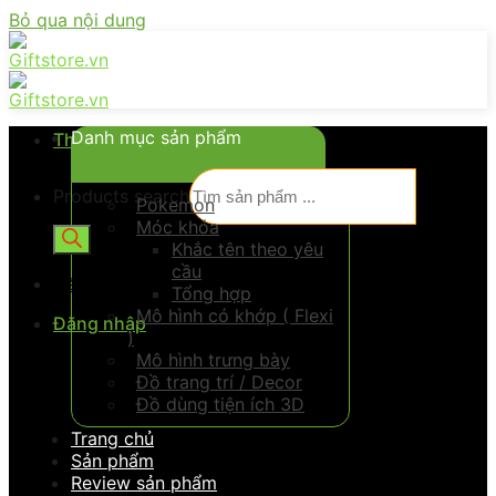
Bỏ qua nội dung
Danh mục sản phẩm
Thực đơn
Products search
Pokemon
Móc khóa
Khắc tên theo yêu
cầu
Đăng nhập
Tổng hợp
Mô hình có khớp ( Flexi
Đăng nhập
)
Mô hình trưng bày
Đồ trang trí / Decor
Đồ dùng tiện ích 3D
Trang chủ
Sản phẩm
Review sản phẩm