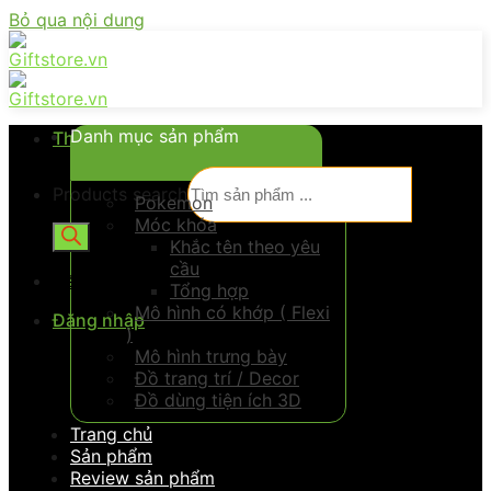
Bỏ qua nội dung
Danh mục sản phẩm
Thực đơn
Products search
Pokemon
Móc khóa
Khắc tên theo yêu
cầu
Đăng nhập
Tổng hợp
Mô hình có khớp ( Flexi
Đăng nhập
)
Mô hình trưng bày
Đồ trang trí / Decor
Đồ dùng tiện ích 3D
Trang chủ
Sản phẩm
Review sản phẩm