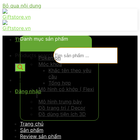
Bỏ qua nội dung
Danh mục sản phẩm
Thực đơn
Products search
Pokemon
Móc khóa
Khắc tên theo yêu
cầu
Đăng nhập
Tổng hợp
Mô hình có khớp ( Flexi
Đăng nhập
)
Mô hình trưng bày
Đồ trang trí / Decor
Đồ dùng tiện ích 3D
Trang chủ
Sản phẩm
Review sản phẩm